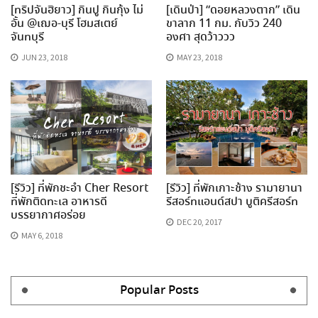
[ทริปจันฮิยาว] กินปู กินกุ้ง ไม่
[เดินป่า] “ดอยหลวงตาก” เดิน
อั้น @เฌอ-บุรี โฮมสเตย์
ขาลาก 11 กม. กับวิว 240
จันทบุรี
องศา สุดว้าววว
JUN 23, 2018
MAY 23, 2018
[รีวิว] ที่พักชะอำ Cher Resort
[รีวิว] ที่พักเกาะช้าง รามายานา
ที่พักติดทะเล อาหารดี
รีสอร์ทแอนด์สปา บูติครีสอร์ท
บรรยากาศอร่อย
DEC 20, 2017
MAY 6, 2018
Popular Posts